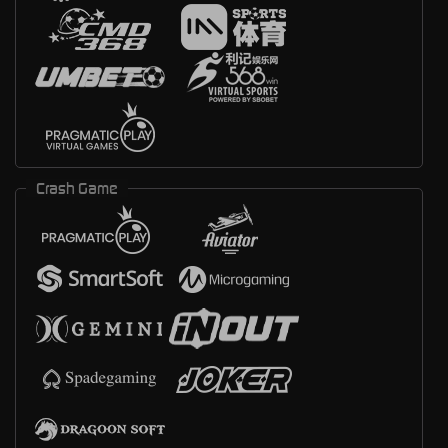
Crash Game