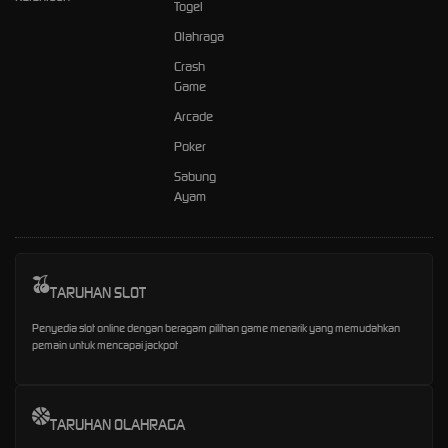
Togel
Olahraga
Crash
Game
Arcade
Poker
Sabung
Ayam
TARUHAN SLOT
Penyedia slot online dengan beragam pilihan game menarik yang memudahkan
pemain untuk mencapai jackpot
TARUHAN OLAHRAGA