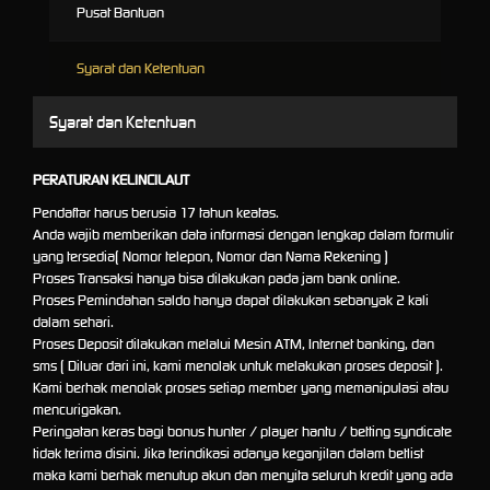
Pusat Bantuan
Syarat dan Ketentuan
Syarat dan Ketentuan
PERATURAN KELINCILAUT
Pendaftar harus berusia 17 tahun keatas.
Anda wajib memberikan data informasi dengan lengkap dalam formulir
yang tersedia( Nomor telepon, Nomor dan Nama Rekening )
Proses Transaksi hanya bisa dilakukan pada jam bank online.
Proses Pemindahan saldo hanya dapat dilakukan sebanyak 2 kali
dalam sehari.
Proses Deposit dilakukan melalui Mesin ATM, Internet banking, dan
sms ( Diluar dari ini, kami menolak untuk melakukan proses deposit ).
Kami berhak menolak proses setiap member yang memanipulasi atau
mencurigakan.
Peringatan keras bagi bonus hunter / player hantu / betting syndicate
tidak terima disini. Jika terindikasi adanya keganjilan dalam betlist
maka kami berhak menutup akun dan menyita seluruh kredit yang ada