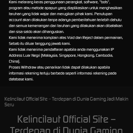
Kami melarang keras penggunaan perangkat, software, "bots",
program atau metode apapun yang diaplikasikan untuk menghasilkan
taruhan yang tidak wajar dan merugikan pihak kami. Penutupan
account akan dilakukan tanpa adanya pemberitahuan terlebih dahulu
dan semua kemenangan dari taruhan yang dilakukan akan dibatalkan
dan sisa saldo akan dihanguskan.
Kami tidak menerima komplain atas Void dan Reject dalam permainan,
Sebab itu diluar tanggung jawab kami.
Kami tidak menerima pendaftaran apabila anda menggunakan IP
Address Luar Negri (Malaysia, Singapore, Hongkong, Cambodia,
China).
Proses Withdraw atau penarikan tidak dapat dilakukan apabila
informasi rekening tertuju berbeda seperti informasi rekening pada
database kami.
Kelincilaut Official Site – Terdepan di Dunia Gaming Jadi Makin
Seru
Kelincilaut Official Site –
Terdepan di Dunia Gaming