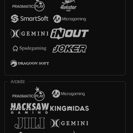
Arcade