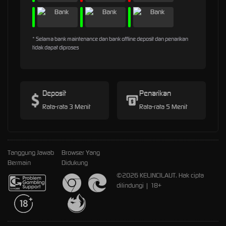
* Selama bank maintenance dan bank offline deposit dan penarikan
tidak dapat diproses
Deposit
Penarikan
Rata-rata 3 Menit
Rata-rata 5 Menit
Tanggung Jawab
Browser Yang
Bermain
Didukung
©2026 KELINCILAUT. Hak cipta
dilindungi | 18+