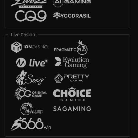
Live Casino