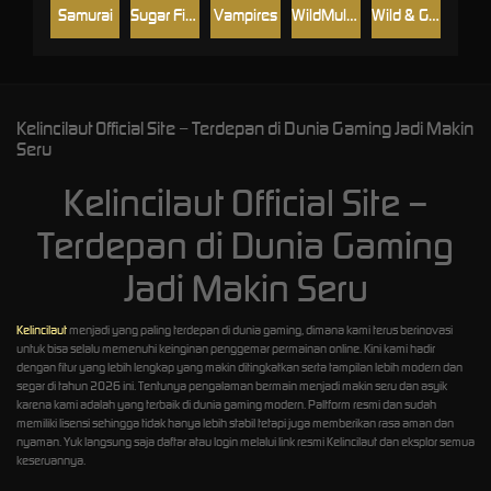
Samurai
Sugar Fiesta
Vampires
WildMultiStar
Wild & Gods
Kelincilaut Official Site – Terdepan di Dunia Gaming Jadi Makin
Seru
Kelincilaut Official Site –
Terdepan di Dunia Gaming
Jadi Makin Seru
Kelincilaut
menjadi yang paling terdepan di dunia gaming, dimana kami terus berinovasi
untuk bisa selalu memenuhi keinginan penggemar permainan online. Kini kami hadir
dengan fitur yang lebih lengkap yang makin ditingkatkan serta tampilan lebih modern dan
segar di tahun 2026 ini. Tentunya pengalaman bermain menjadi makin seru dan asyik
karena kami adalah yang terbaik di dunia gaming modern. Paltform resmi dan sudah
memiliki lisensi sehingga tidak hanya lebih stabil tetapi juga memberikan rasa aman dan
nyaman. Yuk langsung saja daftar atau login melalui link resmi Kelincilaut dan eksplor semua
keseruannya.