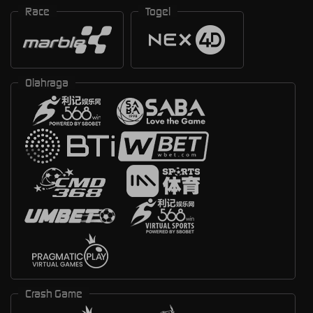
Race
Togel
Olahraga
Crash Game