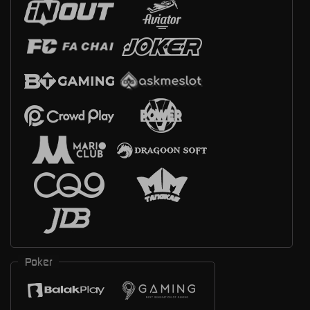
Poker