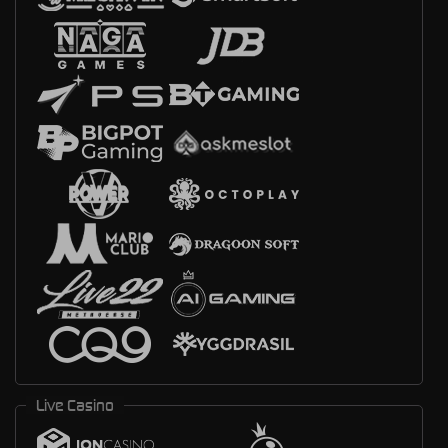
Live Casino