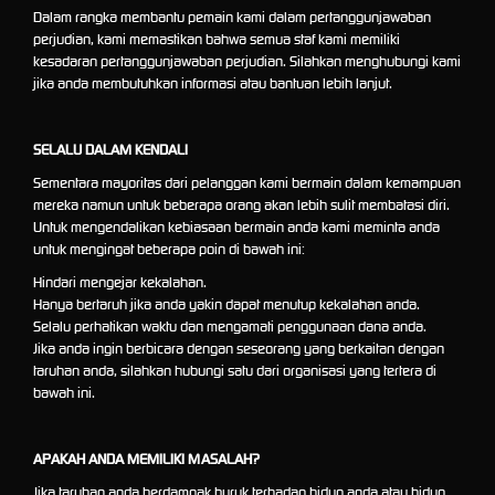
Dalam rangka membantu pemain kami dalam pertanggunjawaban
perjudian, kami memastikan bahwa semua staf kami memiliki
kesadaran pertanggunjawaban perjudian. Silahkan menghubungi kami
jika anda membutuhkan informasi atau bantuan lebih lanjut.
SELALU DALAM KENDALI
Sementara mayoritas dari pelanggan kami bermain dalam kemampuan
mereka namun untuk beberapa orang akan lebih sulit membatasi diri.
Untuk mengendalikan kebiasaan bermain anda kami meminta anda
untuk mengingat beberapa poin di bawah ini:
Hindari mengejar kekalahan.
Hanya bertaruh jika anda yakin dapat menutup kekalahan anda.
Selalu perhatikan waktu dan mengamati penggunaan dana anda.
Jika anda ingin berbicara dengan seseorang yang berkaitan dengan
taruhan anda, silahkan hubungi satu dari organisasi yang tertera di
bawah ini.
APAKAH ANDA MEMILIKI MASALAH?
Jika taruhan anda berdampak buruk terhadap hidup anda atau hidup