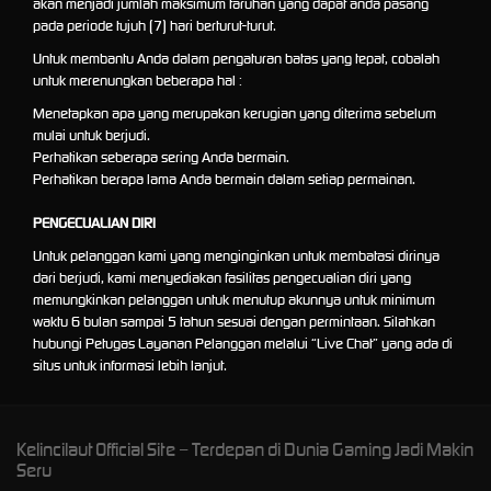
akan menjadi jumlah maksimum taruhan yang dapat anda pasang
pada periode tujuh (7) hari berturut-turut.
Untuk membantu Anda dalam pengaturan batas yang tepat, cobalah
untuk merenungkan beberapa hal :
Menetapkan apa yang merupakan kerugian yang diterima sebelum
mulai untuk berjudi.
Perhatikan seberapa sering Anda bermain.
Perhatikan berapa lama Anda bermain dalam setiap permainan.
PENGECUALIAN DIRI
Untuk pelanggan kami yang menginginkan untuk membatasi dirinya
dari berjudi, kami menyediakan fasilitas pengecualian diri yang
memungkinkan pelanggan untuk menutup akunnya untuk minimum
waktu 6 bulan sampai 5 tahun sesuai dengan permintaan. Silahkan
hubungi Petugas Layanan Pelanggan melalui “Live Chat” yang ada di
situs untuk informasi lebih lanjut.
Kelincilaut Official Site – Terdepan di Dunia Gaming Jadi Makin
Seru