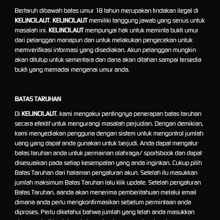
Bertaruh dibawah batas umur 18 tahun merupakan tindakan ilegal di
KELINCILAUT
.
KELINCILAUT
memiliki tanggung jawab yang serius untuk
masalah ini.
KELINCILAUT
mempunyai hak untuk meminta bukti umur
dari pelanggan manapun dan untuk melakukan pengecekan untuk
memverifikasi informasi yang disediakan. Akun pelanggan mungkin
akan ditutup untuk sementara dan dana akan ditahan sampai tersedia
bukti yang memadai mengenai umur anda.
BATAS TARUHAN
Di
KELINCILAUT
, kami mengakui pentingnya penerapan batas taruhan
secara efektif untuk mengurangi masalah perjudian. Dengan demikian,
kami menyediakan pengguna dengan sistem untuk mengontrol jumlah
uang yang dapat anda gunakan untuk berjudi. Anda dapat mengatur
batas taruhan anda untuk permainan olahraga/ sportsbook dan dapat
disesuaikan pada setiap kesempatan yang anda inginkan. Cukup pilih
Batas Taruhan dari halaman pengaturan akun. Setelah itu masukkan
jumlah maksimum Batas Taruhan lalu klik update. Setelah pengaturan
Batas Taruhan, aanda akan menerima pemberitahuan melalui email
dimana anda perlu mengkonfirmasikan sebelum permintaan anda
diproses. Perlu diketahui bahwa jumlah yang telah anda masukkan