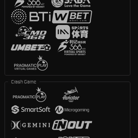
Crash Game