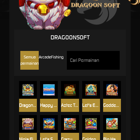
DRAGOONSOFT
Semua
Arcade
Fishing
permainan
Dragon Palace Fishing
Happy Fish
Aztec Treasure
Let's Enhance
Goddess or Crash
Ninja Fishing
Let's Shoot
Crazy Orb
Golden Zuma
Big Hammer