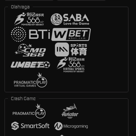
Olahraga
Crash Game