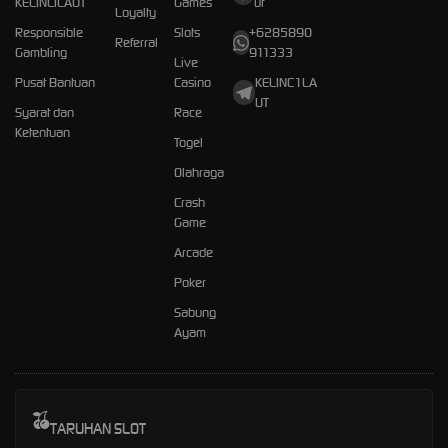
KELINCILAUT
Games
ut
Loyalty
Responsible
Slots
+6285890
Referral
Gambling
911333
Live
Pusat Bantuan
Casino
KELINC1LA
UT
Syarat dan
Race
Ketentuan
Togel
Olahraga
Crash
Game
Arcade
Poker
Sabung
Ayam
TARUHAN SLOT