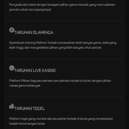
Penyedia slot online dengan beragam pilihan game menarik yang memudahkan
pemain untuk mencapai jackpot
TARUHAN OLAHRAGA
Sportsbook Gaming Platform Terbaik menawarkan lebih banyak game, odds yang
lebih tinggi, dan menyediakan pilihan yang lebih banyak untuk pemain.
TARUHAN LIVE KASINO
Platform Pilihan bagi perusahaan-perusahaan terbaik di dunia, dengan pilihan
variasi game terbanyak
TARUHAN TOGEL
Platform togel yang menarik dari perusahan terbaik di dunia yang menawarkan
hadiah kemenangan besar